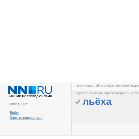
Персональный сайт пользователя
льё
портрет № 49504 зарегистрирован в 200
льёха
Привет, Гость !
-
Войти
-
Зарегистрироваться