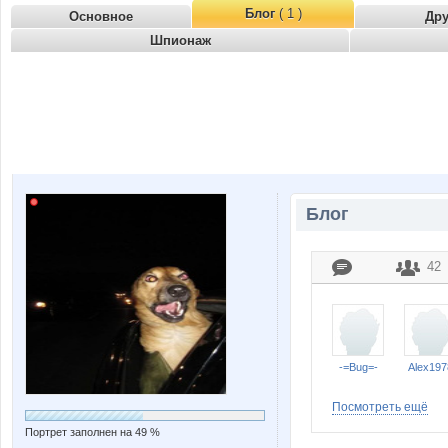
Блог
( 1 )
Основное
Др
Шпионаж
Блог
42
-=Bug=-
Alex197
Посмотреть ещё
Портрет заполнен на 49 %