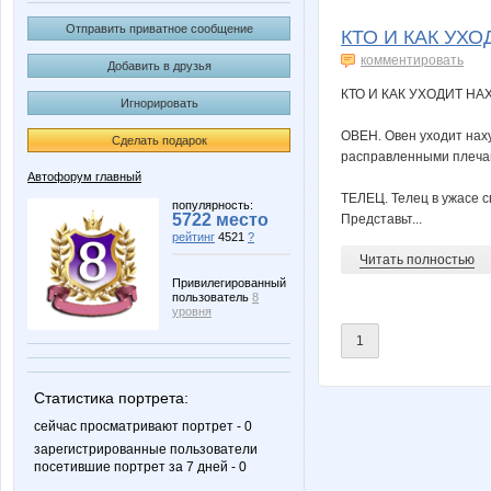
Juf
LAB-T
Отправить приватное сообщение
КТО И КАК УХО
комментировать
Добавить в друзья
КТО И КАК УХОДИТ НА
Игнорировать
ham
laavita
ОВЕН. Овен уходит наху
Сделать подарок
расправленными плеча
Автофорум главный
ТЕЛЕЦ. Телец в ужасе сп
лысая официантка
мяу 06
популярность:
5722 место
Представьт...
рейтинг
4521
?
Читать полностью
Привилегированный
пользователь
8
Фафаген;)
Гадкий 
уровня
1
Статистика портрета:
Ленок052
Логин н
сейчас просматривают портрет - 0
зарегистрированные пользователи
посетившие портрет за 7 дней - 0