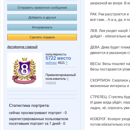
укоризной во взоре. В 
Отправить приватное сообщение
РАК. Рак расстроится и
Добавить в друзья
всё-таки... А-а-а, да, я
Игнорировать
ЛЕВ. Лев уходит нахуй.
дойдёт - обязательно 
Сделать подарок
Автофорум главный
ДЕВА. Дева будет плак
двинется в указанную с
популярность:
5722 место
рейтинг
4521
?
ВЕСЫ. Весы пошлют наху
Весы постараются угово
Привилегированный
пользователь
8
СКОРПИОН. Скорпион даж
уровня
жизненные интересы и 
СТРЕЛЕЦ. Стрелец будет
И даже когда уйдёт, пе
Статистика портрета:
ладно, чё, спросить уже 
сейчас просматривают портрет - 0
КОЗЕРОГ. Козерог уходи
зарегистрированные пользователи
посетившие портрет за 7 дней - 0
потом обязательно отом