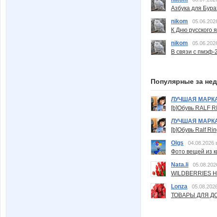
Азбука для Бура
nikom
05.06.202
К Дню русского 
nikom
05.06.202
В связи с пмэф-
Популярные за не
ЛУЧШАЯ МАРК
[b]Обувь RALF RI
ЛУЧШАЯ МАРК
[b]Обувь Ralf Ri
Olgs
04.08.2026 
Фото вещей из ки
Nata.li
05.08.202
WILDBERRIES Н
Lonza
05.08.2026
ТОВАРЫ ДЛЯ ДО