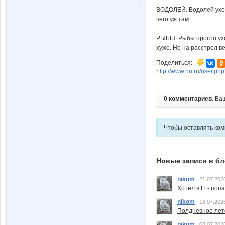
ВОДОЛЕЙ. Водолей уходи
чего уж там.
РЫБЫ. Рыбы просто уход
хуже. Не на расстрел ве
Поделиться:
http://www.nn.ru/user.
0 комментариев
. Ва
Чтобы оставлять ко
Новые записи в бл
nikom
21.07.202
Хотел в IT - поп
nikom
18.07.202
Полдневное лет
nikom
08.07.202